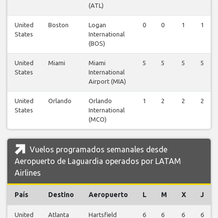
(ATL)
United
Boston
Logan
0
0
1
1
States
International
(BOS)
United
Miami
Miami
5
5
5
5
States
International
Airport (MIA)
United
Orlando
Orlando
1
2
2
2
States
International
(MCO)
Vuelos programados semanales desde
Aeropuerto de Laguardia operados por LATAM
Airlines
País
Destino
Aeropuerto
L
M
X
J
United
Atlanta
Hartsfield
6
6
6
6