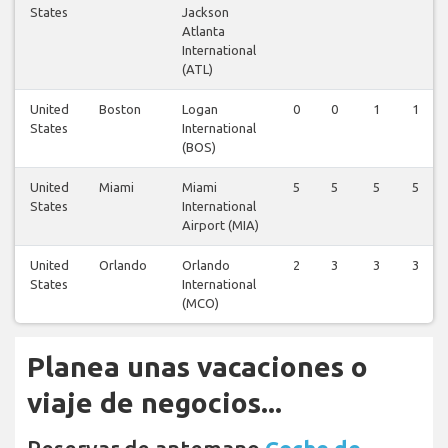
States
Jackson
Atlanta
International
(ATL)
United
Boston
Logan
0
0
1
1
States
International
(BOS)
United
Miami
Miami
5
5
5
5
States
International
Airport (MIA)
United
Orlando
Orlando
2
3
3
3
States
International
(MCO)
Planea unas vacaciones o
viaje de negocios...