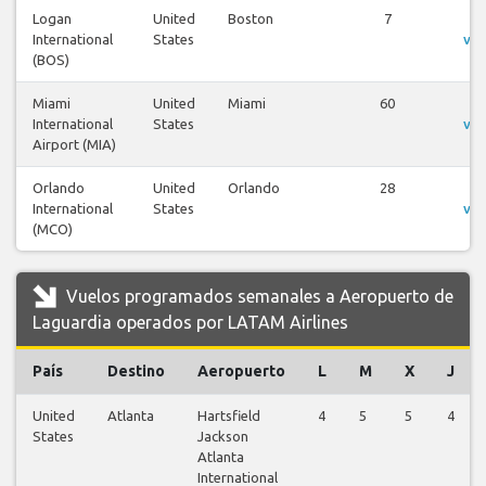
Logan
United
Boston
7
V
International
States
vue
(BOS)
Miami
United
Miami
60
V
International
States
vue
Airport (MIA)
Orlando
United
Orlando
28
V
International
States
vue
(MCO)
Vuelos programados semanales a Aeropuerto de
Laguardia operados por LATAM Airlines
País
Destino
Aeropuerto
L
M
X
J
United
Atlanta
Hartsfield
4
5
5
4
States
Jackson
Atlanta
International