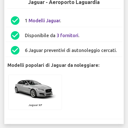
Jaguar - Aeroporto Laguardia
check_circle
1
Modelli Jaguar
.
check_circle
Disponibile da
3 fornitori
.
check_circle
6 Jaguar preventivi di autonoleggio cercati.
Modelli popolari di Jaguar da noleggiare:
Jaguar XF