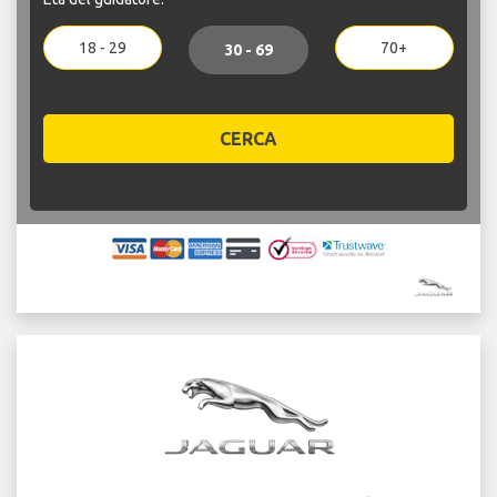
18 - 29
70+
30 - 69
CERCA