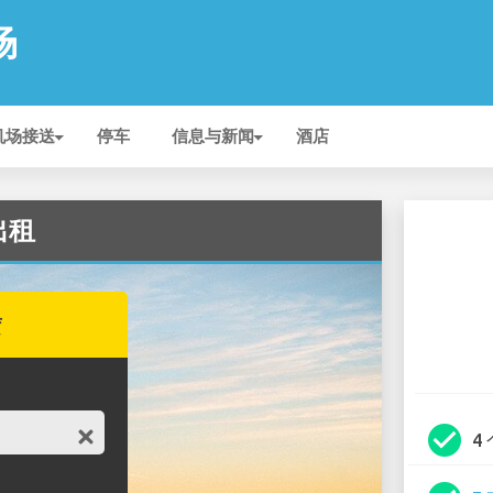
场
机场接送
停车
信息与新闻
酒店
 出租
赁
check_circle
4