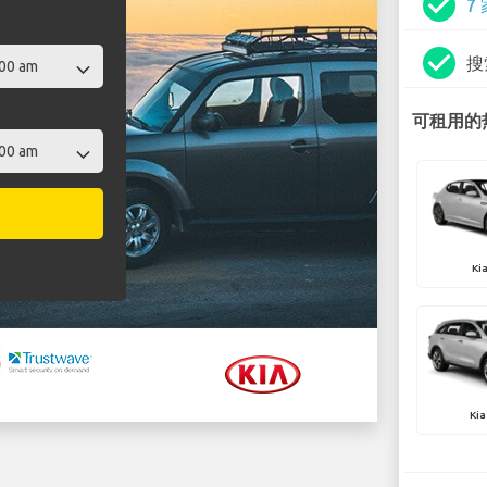
check_circle
7
check_circle
搜
可租用的热
Ki
Kia