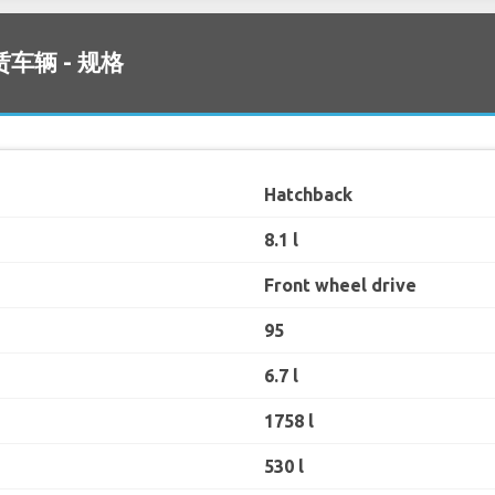
租赁车辆 - 规格
Hatchback
8.1 l
Front wheel drive
95
6.7 l
1758 l
530 l