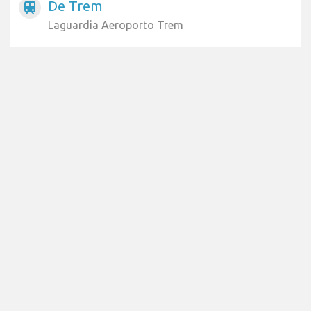
De Trem
train
Laguardia Aeroporto Trem