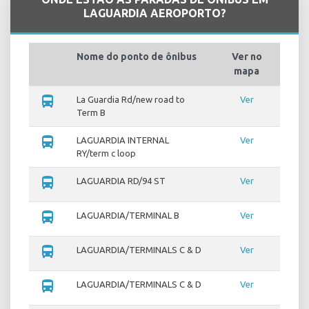
LAGUARDIA AEROPORTO?
Nome do ponto de ônibus
Ver no
mapa
directions_bus
La Guardia Rd/new road to
Ver
Term B
directions_bus
LAGUARDIA INTERNAL
Ver
RY/term c loop
directions_bus
LAGUARDIA RD/94 ST
Ver
directions_bus
LAGUARDIA/TERMINAL B
Ver
directions_bus
LAGUARDIA/TERMINALS C & D
Ver
directions_bus
LAGUARDIA/TERMINALS C & D
Ver