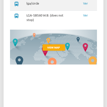
directions_bus
lga/circle
Ver
directions_bus
LGA-SBS60 W.B. (does not
Ver
stop)