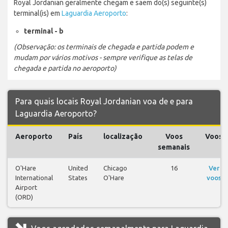
Royal Jordanian geralmente chegam e saem do(s) seguinte(s)
terminal(is) em
Laguardia Aeroporto
:
terminal - b
(Observação: os terminais de chegada e partida podem e
mudam por vários motivos - sempre verifique as telas de
chegada e partida no aeroporto)
Para quais locais Royal Jordanian voa de e para
Laguardia Aeroporto?
Aeroporto
País
localização
Voos
Voos
semanais
O'Hare
United
Chicago
16
Ver
International
States
O'Hare
voos
Airport
(ORD)