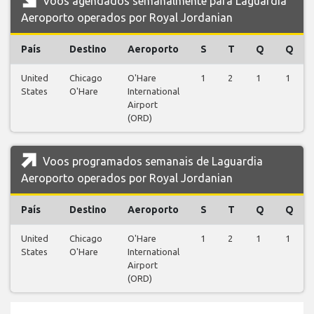
Voos agendados semanalmente para Laguardia
Aeroporto operados por Royal Jordanian
País
Destino
Aeroporto
S
T
Q
Q
United
Chicago
O'Hare
1
2
1
1
States
O'Hare
International
Airport
(ORD)
Voos programados semanais de Laguardia
Aeroporto operados por Royal Jordanian
País
Destino
Aeroporto
S
T
Q
Q
United
Chicago
O'Hare
1
2
1
1
States
O'Hare
International
Airport
(ORD)