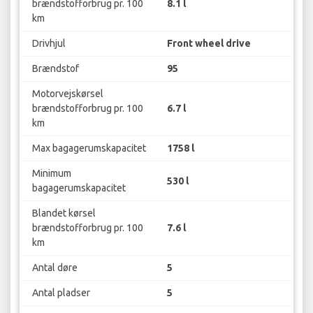
brændstofforbrug pr. 100
8.1 l
km
Drivhjul
Front wheel drive
Brændstof
95
Motorvejskørsel
brændstofforbrug pr. 100
6.7 l
km
Max bagagerumskapacitet
1758 l
Minimum
530 l
bagagerumskapacitet
Blandet kørsel
brændstofforbrug pr. 100
7.6 l
km
Antal døre
5
Antal pladser
5