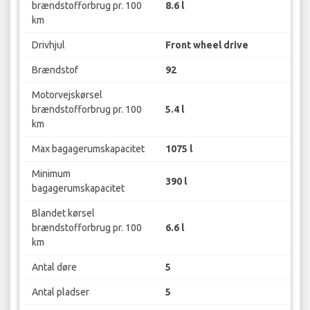
brændstofforbrug pr. 100
8.6 l
km
Drivhjul
Front wheel drive
Brændstof
92
Motorvejskørsel
brændstofforbrug pr. 100
5.4 l
km
Max bagagerumskapacitet
1075 l
Minimum
390 l
bagagerumskapacitet
Blandet kørsel
brændstofforbrug pr. 100
6.6 l
km
Antal døre
5
Antal pladser
5