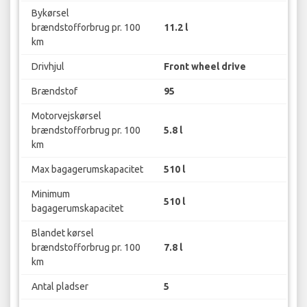
Bykørsel
brændstofforbrug pr. 100
11.2 l
km
Drivhjul
Front wheel drive
Brændstof
95
Motorvejskørsel
brændstofforbrug pr. 100
5.8 l
km
Max bagagerumskapacitet
510 l
Minimum
510 l
bagagerumskapacitet
Blandet kørsel
brændstofforbrug pr. 100
7.8 l
km
Antal pladser
5