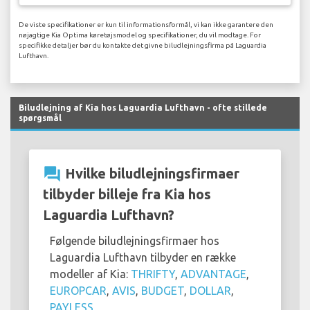
De viste specifikationer er kun til informationsformål, vi kan ikke garantere den
nøjagtige Kia Optima køretøjsmodel og specifikationer, du vil modtage. For
specifikke detaljer bør du kontakte det givne biludlejningsfirma på Laguardia
Lufthavn.
Biludlejning af Kia hos Laguardia Lufthavn - ofte stillede
spørgsmål
question_answer
Hvilke biludlejningsfirmaer
tilbyder billeje fra Kia hos
Laguardia Lufthavn?
Følgende biludlejningsfirmaer hos
Laguardia Lufthavn tilbyder en række
modeller af Kia:
THRIFTY
,
ADVANTAGE
,
EUROPCAR
,
AVIS
,
BUDGET
,
DOLLAR
,
PAYLESS