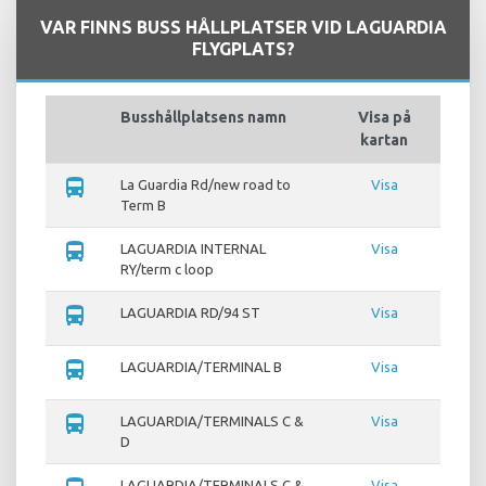
VAR FINNS BUSS HÅLLPLATSER VID LAGUARDIA
FLYGPLATS?
Busshållplatsens namn
Visa på
kartan
directions_bus
La Guardia Rd/new road to
Visa
Term B
directions_bus
LAGUARDIA INTERNAL
Visa
RY/term c loop
directions_bus
LAGUARDIA RD/94 ST
Visa
directions_bus
LAGUARDIA/TERMINAL B
Visa
directions_bus
LAGUARDIA/TERMINALS C &
Visa
D
LAGUARDIA/TERMINALS C &
Visa