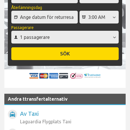
Återlämningsdag
Passagerare
SÖK
Andra ttransfertalternativ
Av Taxi
local_taxi
Laguardia Flygplats Taxi