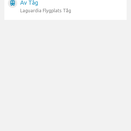
Av Tåg
train
Laguardia Flygplats Tåg