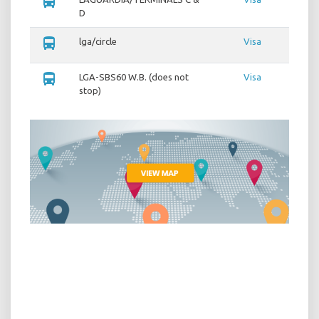
directions_bus
D
directions_bus
lga/circle
Visa
directions_bus
LGA-SBS60 W.B. (does not
Visa
stop)