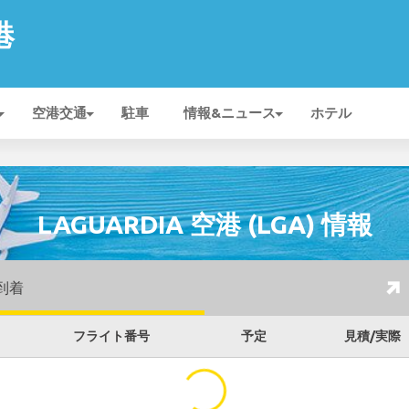
港
空港交通
駐車
情報&ニュース
ホテル
LAGUARDIA 空港 (LGA) 情報
到着
フライト番号
予定
見積/実際
...