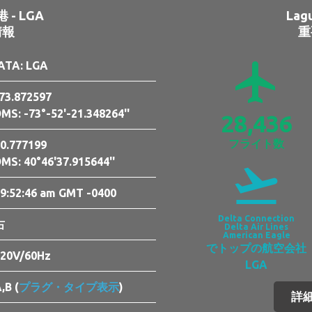
港 - LGA
Lag
情報
重
airplanemode_active
ATA: LGA
73.872597
MS: -73°-52'-21.348264''
28,436
フライト数
0.777199
MS: 40°46'37.915644''
flight_takeoff
9:52:48 am GMT -0400
Delta Connection
右
Delta Air Lines
American Eagle
でトップの航空会社
20V/60Hz
LGA
,B (
プラグ・タイプ表示
)
詳細