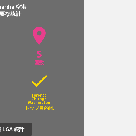
uardia 空港
要な統計
location_on
5
国数
check
Toronto
Chicago
Washington
トップ目的地
 LGA 統計