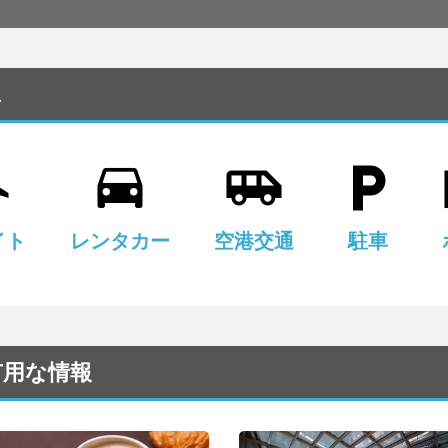
ス
active
drive_eta
airport_shuttle
local_parking
l
イト
レンタカー
空港交通
駐車
る有用な情報