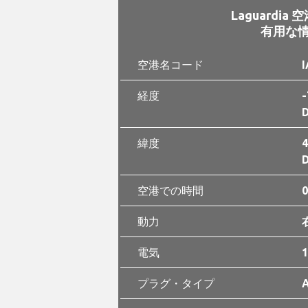
Laguardia 空
有用な
空港名コード
I
経度
-
D
緯度
4
D
空港での時間
0
動力
電気
1
プラグ・タイプ
A