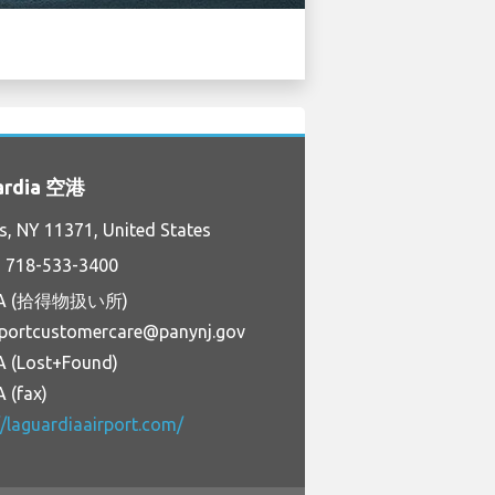
ardia 空港
, NY 11371, United States
 718-533-3400
/A (拾得物扱い所)
rportcustomercare@panynj.gov
A (Lost+Found)
 (fax)
//laguardiaairport.com/