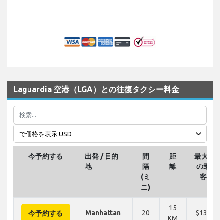
Laguardia 空港（LGA）との往復タクシー料金
今予約する
出発 / 目的
間
距
最大3
地
隔
離
の乗
(ミ
客
ニ)
15
Manhattan
20
$138
今予約する
KM