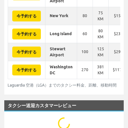
Airport
75
New York
80
$156
今予約する
KM
80
Long Island
60
$234
今予約する
KM
Stewart
125
100
$297
今予約する
Airport
KM
Washington
381
270
$1170
今予約する
DC
KM
Laguardia 空港（LGA）までのタクシー料金、距離、移動時間
タクシー送迎カスタマーレビュー
...