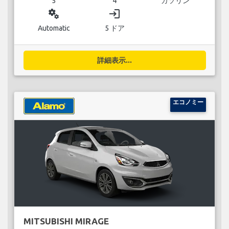
5
4
ガソリン
miscellaneous_services
login
Automatic
5 ドア
詳細表示...
エコノミー
MITSUBISHI MIRAGE