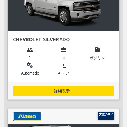
CHEVROLET SILVERADO
group
business_center
local_gas_station
2
4
ガソリン
miscellaneous_services
login
Automatic
4 ドア
詳細表示...
大型SUV