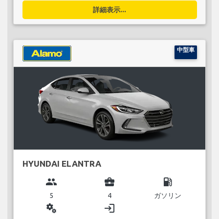
詳細表示...
中型車
HYUNDAI ELANTRA
group
business_center
local_gas_station
5
4
ガソリン
miscellaneous_services
login