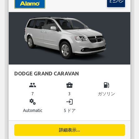
ミニバン
DODGE GRAND CARAVAN
group
business_center
local_gas_station
7
3
ガソリン
miscellaneous_services
login
Automatic
5 ドア
詳細表示...