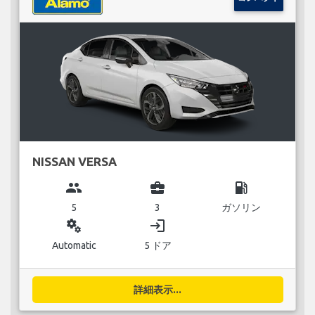
NISSAN VERSA
group
business_center
local_gas_station
5
3
ガソリン
miscellaneous_services
login
Automatic
5 ドア
詳細表示...