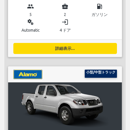
group
business_center
local_gas_station
5
2
ガソリン
miscellaneous_services
login
Automatic
4 ドア
詳細表示...
小型/中型トラック