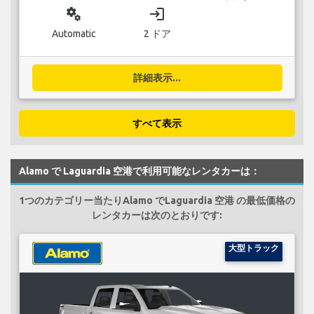
miscellaneous_services
login
Automatic
2 ドア
詳細表示...
すべて表示
Alamo で Laguardia 空港で利用可能なレンタカーは：
1つのカテゴリー当たりAlamo でLaguardia 空港 の最低価格の
レンタカーは次のとおりです:
大型トラック