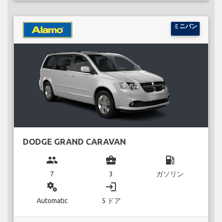
ミニバン
DODGE GRAND CARAVAN
group
business_center
local_gas_station
7
3
ガソリン
miscellaneous_services
login
Automatic
5 ドア