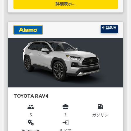
詳細表示...
中型SUV
TOYOTA RAV4
group
business_center
local_gas_station
5
3
ガソリン
miscellaneous_services
login
Automatic
5 ドア