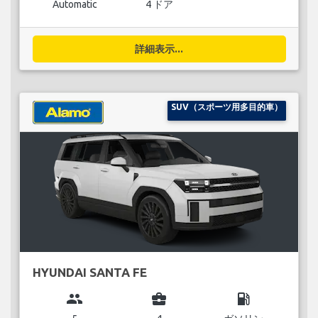
Automatic
4 ドア
詳細表示...
SUV（スポーツ用多目的車）
HYUNDAI SANTA FE
group
business_center
local_gas_station