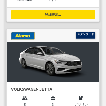
詳細表示...
スタンダード
VOLKSWAGEN JETTA
group
business_center
local_gas_station
5
3
ガソリン