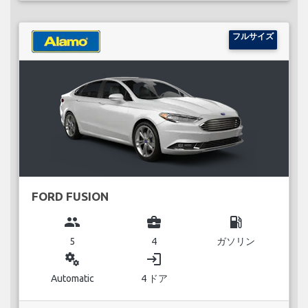
フルサイズ
FORD FUSION
group
business_center
local_gas_station
5
4
ガソリン
miscellaneous_services
login
Automatic
4 ドア