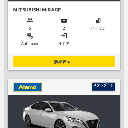
MITSUBISHI MIRAGE
group
business_center
local_gas_station
5
2
ガソリン
miscellaneous_services
login
Automatic
4 ドア
詳細表示...
スタンダード