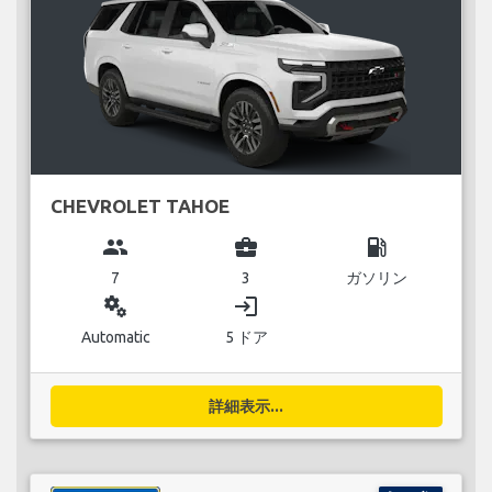
CHEVROLET TAHOE
group
business_center
local_gas_station
7
3
ガソリン
miscellaneous_services
login
Automatic
5 ドア
詳細表示...