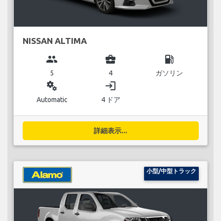
NISSAN ALTIMA
group
business_center
local_gas_station
5
4
ガソリン
miscellaneous_services
login
Automatic
4 ドア
詳細表示...
小型/中型トラック