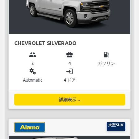
CHEVROLET SILVERADO
group
business_center
local_gas_station
2
4
ガソリン
miscellaneous_services
login
Automatic
4 ドア
詳細表示...
大型SUV