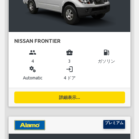
NISSAN FRONTIER
group
business_center
local_gas_station
4
3
ガソリン
miscellaneous_services
login
Automatic
4 ドア
詳細表示...
プレミアム