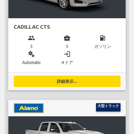
CADILLAC CTS
group
business_center
local_gas_station
5
5
ガソリン
miscellaneous_services
login
Automatic
4 ドア
詳細表示...
大型トラック