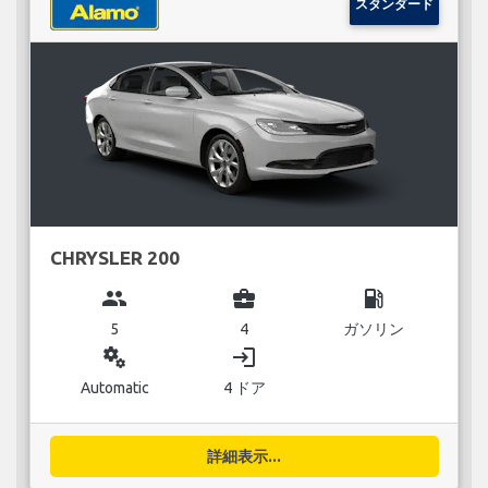
スタンダード
CHRYSLER 200
group
business_center
local_gas_station
5
4
ガソリン
miscellaneous_services
login
Automatic
4 ドア
詳細表示...