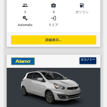
group
business_center
local_gas_station
5
4
ガソリン
miscellaneous_services
login
Automatic
5 ドア
詳細表示...
エコノミー