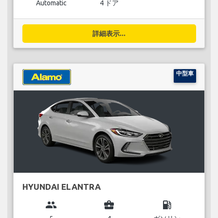
Automatic
4 ドア
詳細表示...
中型車
HYUNDAI ELANTRA
group
business_center
local_gas_station