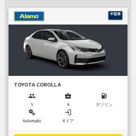
中型車
TOYOTA COROLLA
group
business_center
local_gas_station
5
4
ガソリン
miscellaneous_services
login
Automatic
4 ドア