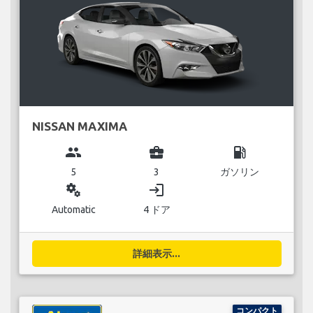
NISSAN MAXIMA
group
business_center
local_gas_station
5
3
ガソリン
miscellaneous_services
login
Automatic
4 ドア
詳細表示...
コンパクト