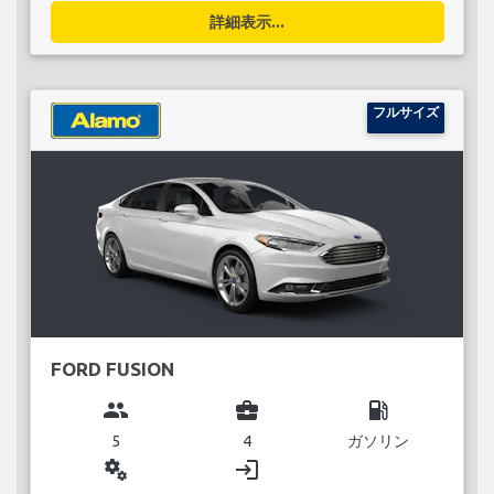
詳細表示...
フルサイズ
FORD FUSION
group
business_center
local_gas_station
5
4
ガソリン
miscellaneous_services
login