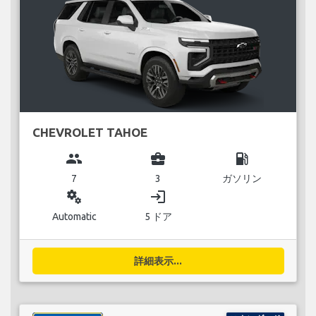
CHEVROLET TAHOE
group
business_center
local_gas_station
7
3
ガソリン
miscellaneous_services
login
Automatic
5 ドア
詳細表示...