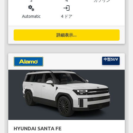
5
4
ガソリン
miscellaneous_services
login
Automatic
4 ドア
詳細表示...
中型SUV
HYUNDAI SANTA FE