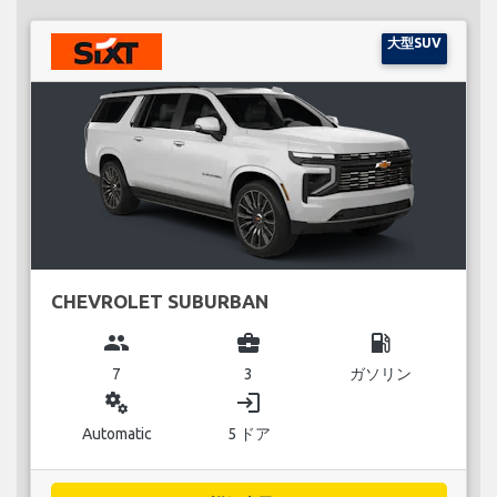
大型SUV
CHEVROLET SUBURBAN
group
business_center
local_gas_station
7
3
ガソリン
miscellaneous_services
login
Automatic
5 ドア