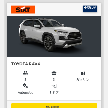
中型SUV
TOYOTA RAV4
group
business_center
local_gas_station
5
3
ガソリン
miscellaneous_services
login
Automatic
5 ドア
詳細表示...