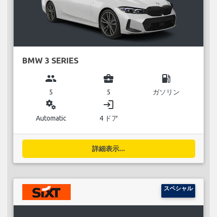
BMW 3 SERIES
group
business_center
local_gas_station
5
5
ガソリン
miscellaneous_services
login
Automatic
4 ドア
詳細表示...
スペシャル