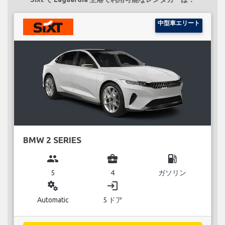
中型車エリート
BMW 2 SERIES
group
business_center
local_gas_station
5
4
ガソリン
miscellaneous_services
login
Automatic
5 ドア