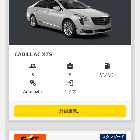
CADILLAC XTS
group
business_center
local_gas_station
5
5
ガソリン
miscellaneous_services
login
Automatic
4 ドア
詳細表示...
スタンダード