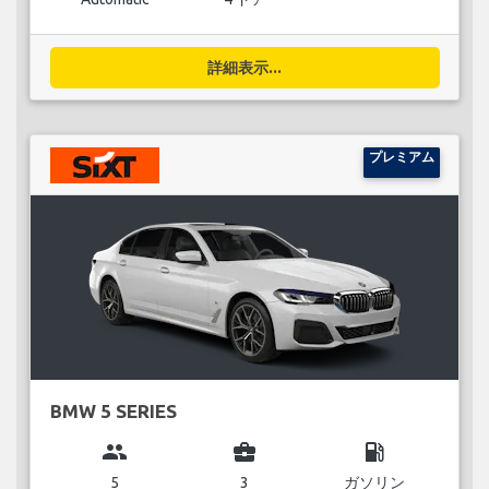
詳細表示...
プレミアム
BMW 5 SERIES
group
business_center
local_gas_station
5
3
ガソリン