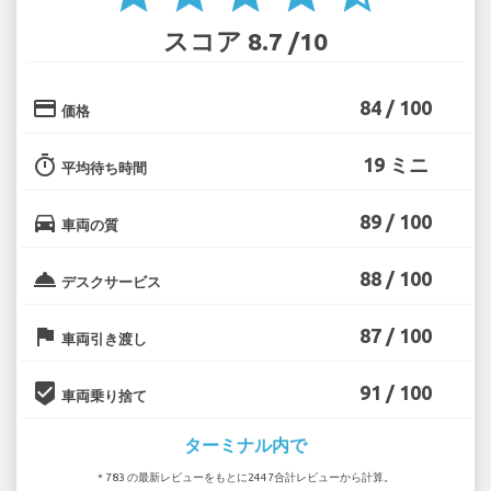
スコア 8.7 /10
credit_card
84 / 100
価格
timer
19 ミニ
平均待ち時間
directions_car
89 / 100
車両の質
room_service
88 / 100
デスクサービス
flag
87 / 100
車両引き渡し
beenhere
91 / 100
車両乗り捨て
ターミナル内で
* 783 の最新レビューをもとに2447合計レビューから計算。