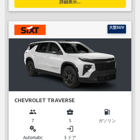
詳細表示...
大型SUV
CHEVROLET TRAVERSE
group
business_center
local_gas_station
7
5
ガソリン
miscellaneous_services
login
Automatic
5 ドア