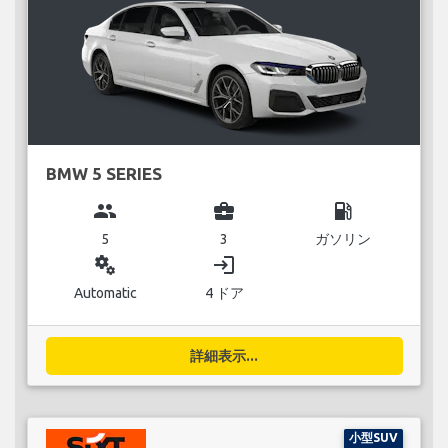
BMW 5 SERIES
group
business_center
local_gas_station
5
3
ガソリン
miscellaneous_services
login
Automatic
4 ドア
詳細表示...
小型SUV