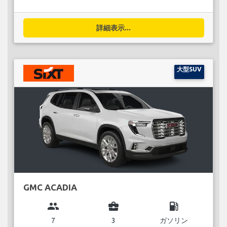
詳細表示...
大型SUV
GMC ACADIA
group
business_center
local_gas_station
7
3
ガソリン