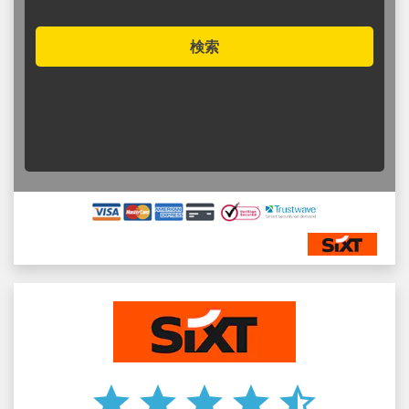
検索
star
star
star
star
star_half