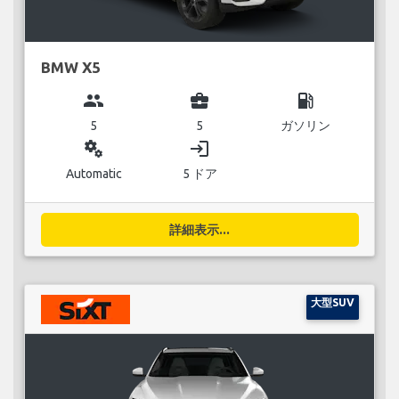
BMW X5
group
business_center
local_gas_station
5
5
ガソリン
miscellaneous_services
login
Automatic
5 ドア
詳細表示...
大型SUV