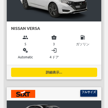
NISSAN VERSA
group
business_center
local_gas_station
5
3
ガソリン
miscellaneous_services
login
Automatic
4 ドア
詳細表示...
フルサイズ