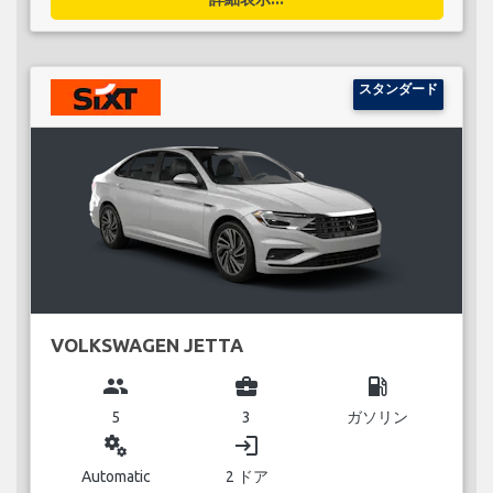
スタンダード
VOLKSWAGEN JETTA
group
business_center
local_gas_station
5
3
ガソリン
miscellaneous_services
login
Automatic
2 ドア