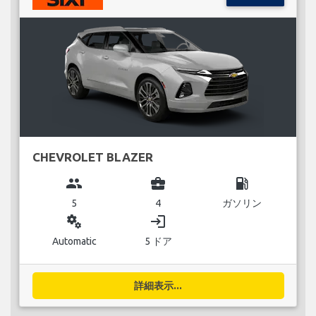
CHEVROLET BLAZER
group
business_center
local_gas_station
5
4
ガソリン
miscellaneous_services
login
Automatic
5 ドア
詳細表示...