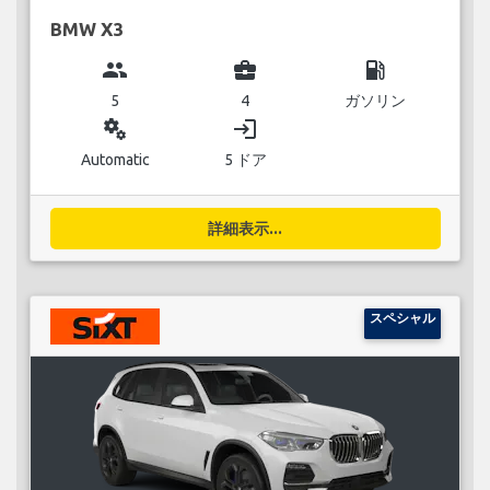
BMW X3
group
business_center
local_gas_station
5
4
ガソリン
miscellaneous_services
login
Automatic
5 ドア
詳細表示...
スペシャル