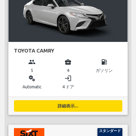
TOYOTA CAMRY
group
business_center
local_gas_station
5
4
ガソリン
miscellaneous_services
login
Automatic
4 ドア
詳細表示...
スタンダード