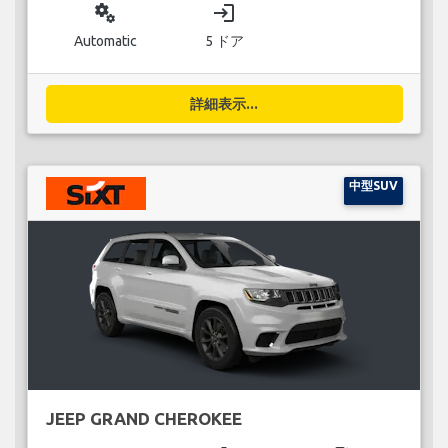
miscellaneous_services
login
Automatic
5 ドア
詳細表示...
中型SUV
JEEP GRAND CHEROKEE