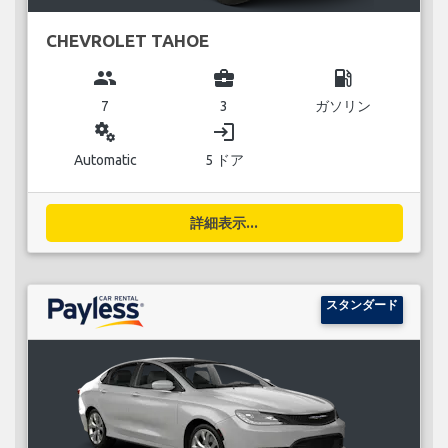
CHEVROLET TAHOE
group
business_center
local_gas_station
7
3
ガソリン
miscellaneous_services
login
Automatic
5 ドア
詳細表示...
スタンダード