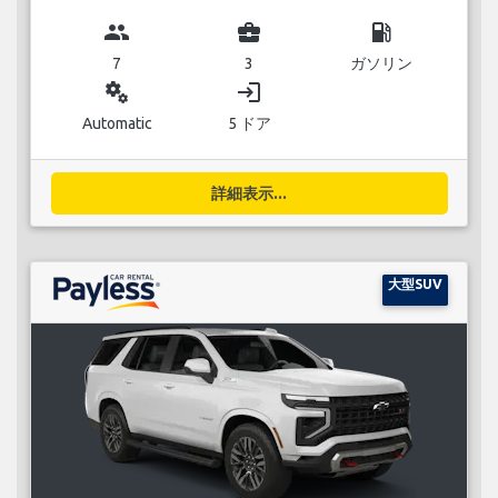
group
business_center
local_gas_station
7
3
ガソリン
miscellaneous_services
login
Automatic
5 ドア
詳細表示...
大型SUV