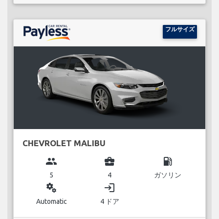
フルサイズ
CHEVROLET MALIBU
group
business_center
local_gas_station
5
4
ガソリン
miscellaneous_services
login
Automatic
4 ドア