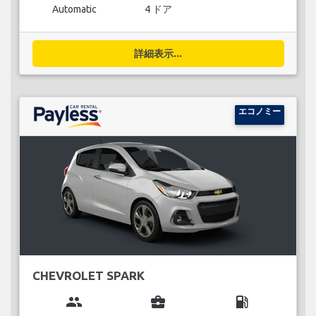
Automatic
4 ドア
詳細表示...
エコノミー
CHEVROLET SPARK
group
business_center
local_gas_station