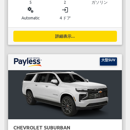
5
2
ガソリン
miscellaneous_services
login
Automatic
4 ドア
詳細表示...
大型SUV
CHEVROLET SUBURBAN