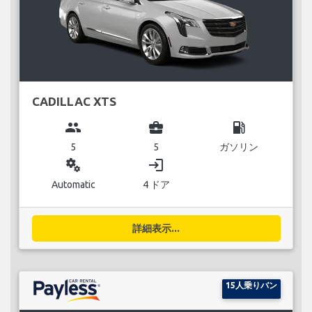
CADILLAC XTS
group
business_center
local_gas_station
5
5
ガソリン
miscellaneous_services
login
Automatic
4 ドア
詳細表示...
15人乗りバン