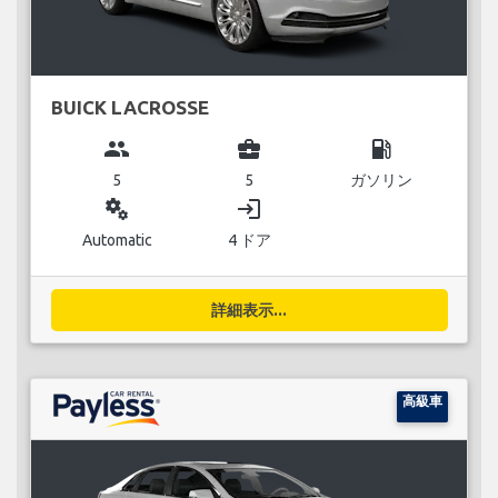
BUICK LACROSSE
group
business_center
local_gas_station
5
5
ガソリン
miscellaneous_services
login
Automatic
4 ドア
詳細表示...
高級車