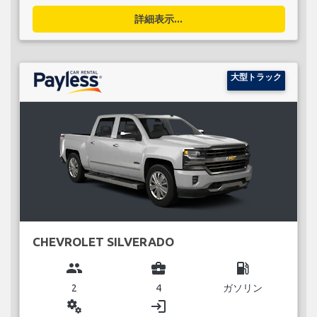
詳細表示...
大型トラック
CHEVROLET SILVERADO
group
business_center
local_gas_station
2
4
ガソリン
miscellaneous_services
login