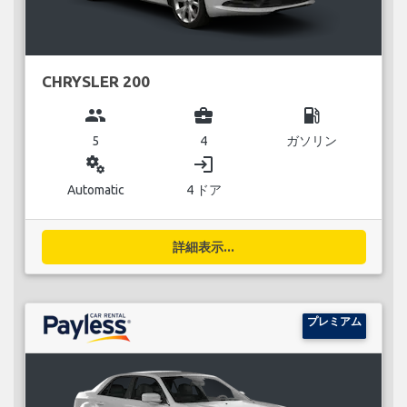
CHRYSLER 200
group
business_center
local_gas_station
5
4
ガソリン
miscellaneous_services
login
Automatic
4 ドア
詳細表示...
プレミアム