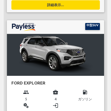
詳細表示...
中型SUV
FORD EXPLORER
group
business_center
local_gas_station
5
4
ガソリン
miscellaneous_services
login