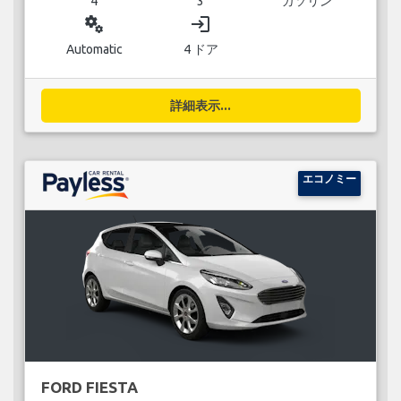
4
3
ガソリン
miscellaneous_services
login
Automatic
4 ドア
詳細表示...
エコノミー
FORD FIESTA