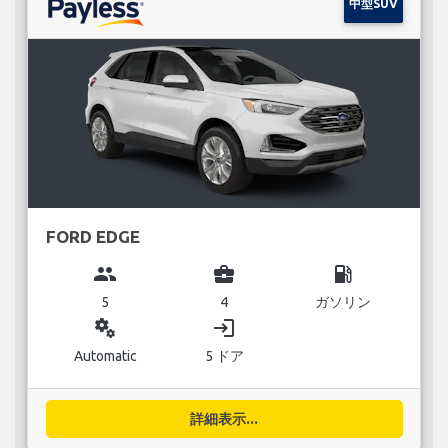
中型SUV
FORD EDGE
group
business_center
local_gas_station
5
4
ガソリン
miscellaneous_services
login
Automatic
5 ドア
詳細表示...