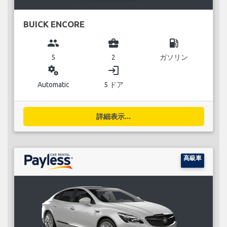
BUICK ENCORE
group
business_center
local_gas_station
5
2
ガソリン
miscellaneous_services
login
Automatic
5 ドア
詳細表示...
高級車