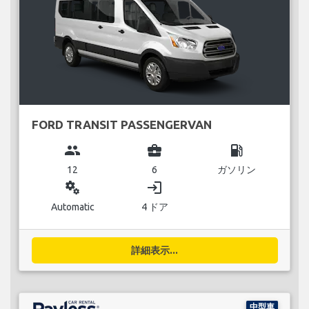
FORD TRANSIT PASSENGERVAN
group
business_center
local_gas_station
12
6
ガソリン
miscellaneous_services
login
Automatic
4 ドア
詳細表示...
中型車