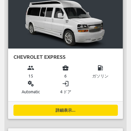
CHEVROLET EXPRESS
group
business_center
local_gas_station
15
6
ガソリン
miscellaneous_services
login
Automatic
4 ドア
詳細表示...