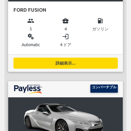
FORD FUSION
group
business_center
local_gas_station
5
4
ガソリン
miscellaneous_services
login
Automatic
4 ドア
詳細表示...
コンバーチブル