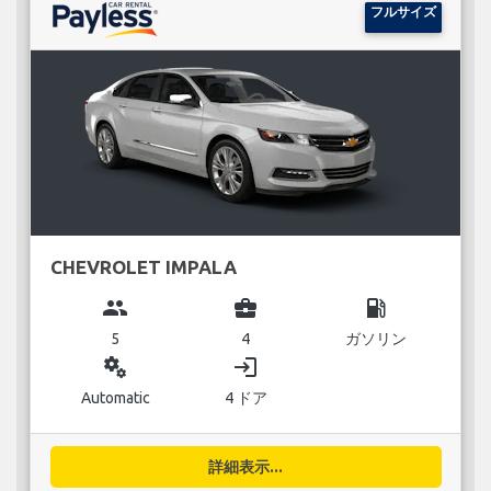
フルサイズ
CHEVROLET IMPALA
group
business_center
local_gas_station
5
4
ガソリン
miscellaneous_services
login
Automatic
4 ドア
詳細表示...