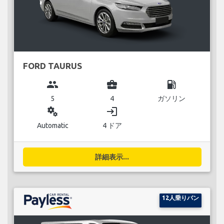
FORD TAURUS
group
business_center
local_gas_station
5
4
ガソリン
miscellaneous_services
login
Automatic
4 ドア
詳細表示...
12人乗りバン