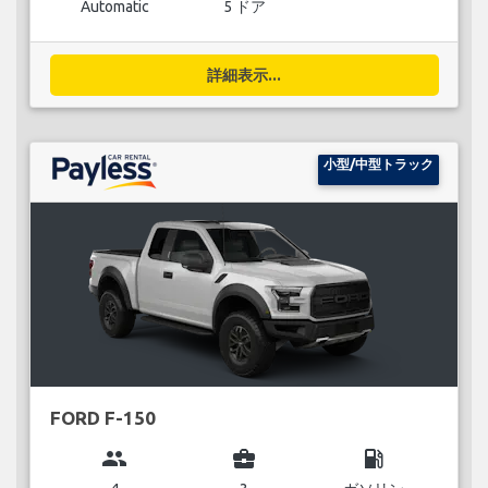
Automatic
5 ドア
詳細表示...
小型/中型トラック
FORD F-150
group
business_center
local_gas_station