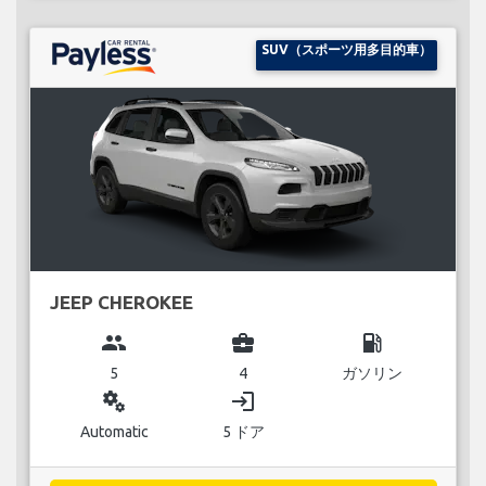
SUV（スポーツ用多目的車）
JEEP CHEROKEE
group
business_center
local_gas_station
5
4
ガソリン
miscellaneous_services
login
Automatic
5 ドア