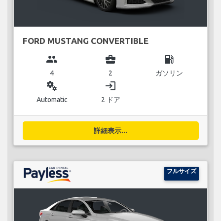
FORD MUSTANG CONVERTIBLE
group
business_center
local_gas_station
4
2
ガソリン
miscellaneous_services
login
Automatic
2 ドア
詳細表示...
フルサイズ