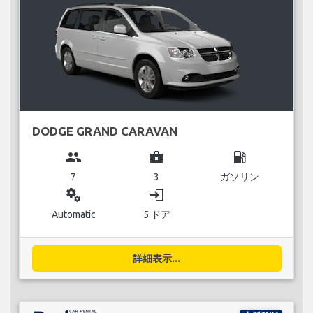
DODGE GRAND CARAVAN
group
business_center
local_gas_station
7
3
ガソリン
miscellaneous_services
login
Automatic
5 ドア
詳細表示...