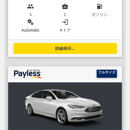
group
business_center
local_gas_station
5
2
ガソリン
miscellaneous_services
login
Automatic
4 ドア
詳細表示...
フルサイズ