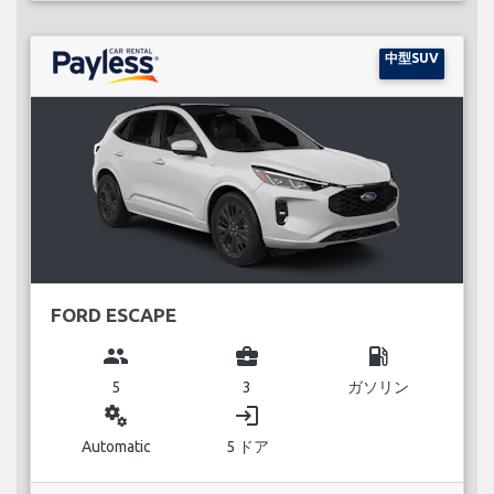
中型SUV
FORD ESCAPE
group
business_center
local_gas_station
5
3
ガソリン
miscellaneous_services
login
Automatic
5 ドア