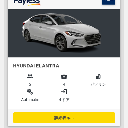
HYUNDAI ELANTRA
group
business_center
local_gas_station
5
4
ガソリン
miscellaneous_services
login
Automatic
4 ドア
詳細表示...