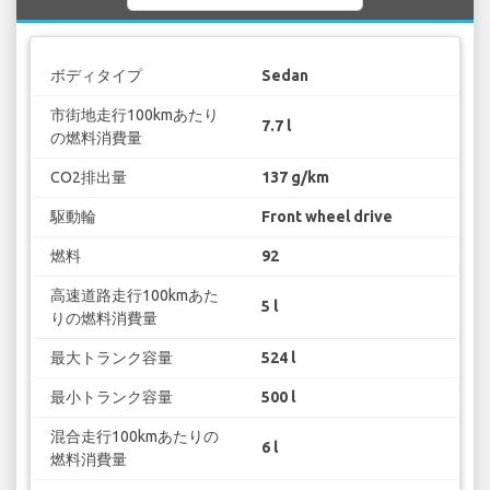
ボディタイプ
Sedan
市街地走行100kmあたり
7.7 l
の燃料消費量
CO2排出量
137 g/km
駆動輪
Front wheel drive
燃料
92
高速道路走行100kmあた
5 l
りの燃料消費量
最大トランク容量
524 l
最小トランク容量
500 l
混合走行100kmあたりの
6 l
燃料消費量