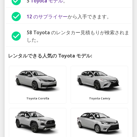
check_circle
5
Toyota モデル
。
check_circle
12 のサプライヤー
から入手できます。
58 Toyota のレンタカー見積もりが検索されま
check_circle
した。
レンタルできる人気の Toyota モデル:
Toyota Corolla
Toyota Camry