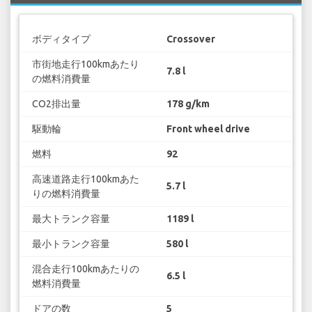
ボディタイプ
Crossover
市街地走行100kmあたり
7.8 l
の燃料消費量
CO2排出量
178 g/km
駆動輪
Front wheel drive
燃料
92
高速道路走行100kmあた
5.7 l
りの燃料消費量
最大トランク容量
1189 l
最小トランク容量
580 l
混合走行100kmあたりの
6.5 l
燃料消費量
ドアの数
5