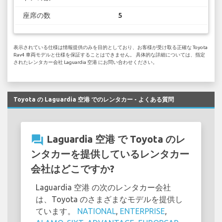
座席の数
5
表示されている仕様は情報提供のみを目的としており、お客様が受け取る正確な Toyota
Rav4 車両モデルと仕様を保証することはできません。 具体的な詳細については、指定
されたレンタカー会社 Laguardia 空港 にお問い合わせください。
Toyota の Laguardia 空港 でのレンタカー - よくある質問
question_answer
Laguardia 空港 で Toyota のレ
ンタカーを提供しているレンタカー
会社はどこですか?
Laguardia 空港 の次のレンタカー会社
は、Toyota のさまざまなモデルを提供し
ています。
NATIONAL
,
ENTERPRISE
,