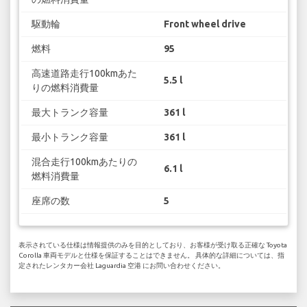
駆動輪
Front wheel drive
燃料
95
高速道路走行100kmあた
5.5 l
りの燃料消費量
最大トランク容量
361 l
最小トランク容量
361 l
混合走行100kmあたりの
6.1 l
燃料消費量
座席の数
5
表示されている仕様は情報提供のみを目的としており、お客様が受け取る正確な Toyota
Corolla 車両モデルと仕様を保証することはできません。 具体的な詳細については、指
定されたレンタカー会社 Laguardia 空港 にお問い合わせください。