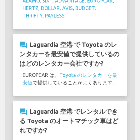
ALAMO
,
SIXT
,
ADVANTAGE
,
EUROPCAR
,
HERTZ
,
DOLLAR
,
AVIS
,
BUDGET
,
THRIFTY
,
PAYLESS
question_answer
Laguardia 空港 で Toyota のレ
ンタカーを最安値で提供しているの
はどのレンタカー会社ですか?
EUROPCAR は、
Toyota のレンタカーを最
安値
で提供していることがよくあります。
question_answer
Laguardia 空港 でレンタルでき
る Toyota のオートマチック車はど
れですか?