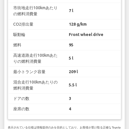
市街地走行100kmあたり
7 l
の燃料消費量
CO2排出量
128 g/km
駆動輪
Front wheel drive
燃料
95
高速道路走行100kmあた
5 l
りの燃料消費量
最小トランク容量
209 l
混合走行100kmあたりの
5.5 l
燃料消費量
ドアの数
3
座席の数
4
表示されている仕様は情報提供のみを目的としており、お客様が受け取る正確な Toyota