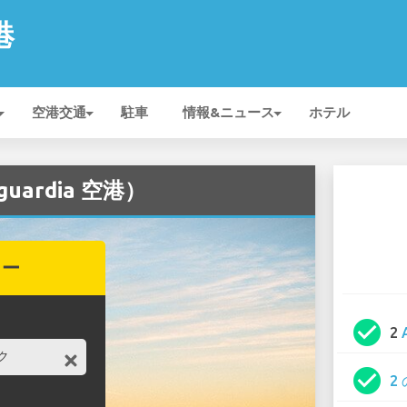
港
空港交通
駐車
情報&ニュース
ホテル
uardia 空港）
カー
check_circle
2
check_circle
2