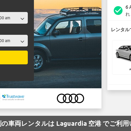
6
check_circle
れ
レンタルで
A
別の車両レンタルは Laguardia 空港 でご