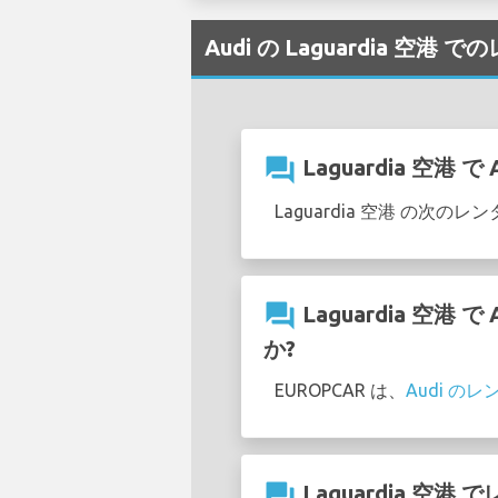
Audi の Laguardia 空港
question_answer
Laguardia 空
Laguardia 空港 の次
question_answer
Laguardia 空
か?
EUROPCAR は、
Audi の
question_answer
Laguardia 空