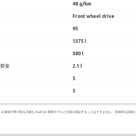
48 g/km
Front wheel drive
95
1375 l
380 l
消費量
2.1 l
5
5
様が受け取る正確な Audi Q3 車両モデルと仕様を保証することはできません。 具体的な詳細について