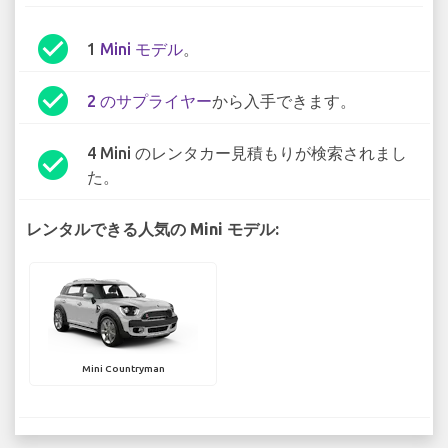
check_circle
1
Mini モデル
。
check_circle
2 のサプライヤー
から入手できます。
4 Mini のレンタカー見積もりが検索されまし
check_circle
た。
レンタルできる人気の Mini モデル:
Mini Countryman