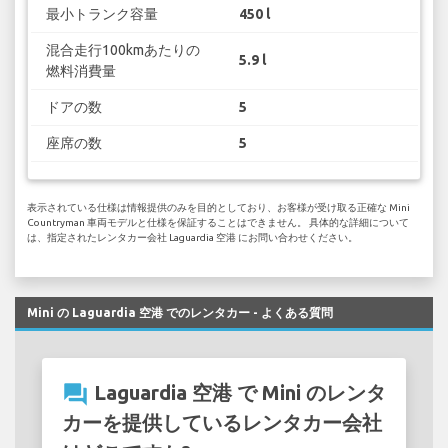
最小トランク容量
450 l
混合走行100kmあたりの
5.9 l
燃料消費量
ドアの数
5
座席の数
5
表示されている仕様は情報提供のみを目的としており、お客様が受け取る正確な Mini
Countryman 車両モデルと仕様を保証することはできません。 具体的な詳細について
は、指定されたレンタカー会社 Laguardia 空港 にお問い合わせください。
Mini の Laguardia 空港 でのレンタカー - よくある質問
question_answer
Laguardia 空港 で Mini のレンタ
カーを提供しているレンタカー会社