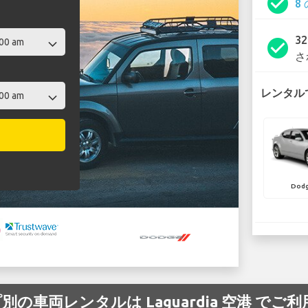
check_circle
8
3
check_circle
さ
レンタルで
Dodg
プ別の車両レンタルは Laguardia 空港 で