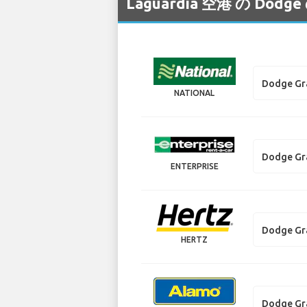
Laguardia 空港 の
Dodge Gr
NATIONAL
Dodge Gr
ENTERPRISE
Dodge Gr
HERTZ
Dodge Gr