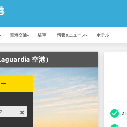
港
空港交通
駐車
情報&ニュース
ホテル
guardia 空港）
カー
check_circle
2