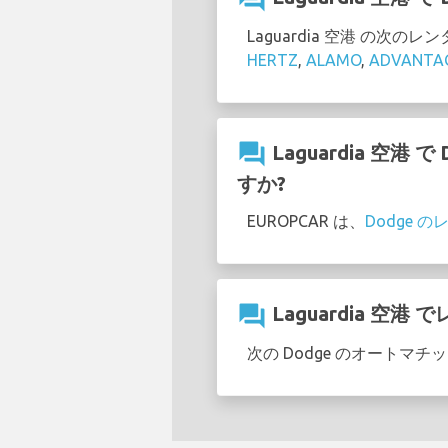
Laguardia 空港 の次
HERTZ
,
ALAMO
,
ADVANTA
question_answer
Laguardia 空
すか?
EUROPCAR は、
Dodge 
question_answer
Laguardia 空
次の Dodge のオートマチ