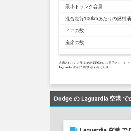
最小トランク容量
混合走行100kmあたりの燃料
ドアの数
座席の数
表示されている仕様は情報提供のみを目的としており、お
Laguardia 空港 にお問い合わせください。
Dodge の Laguardia 空
question_answer
Laguardia 空